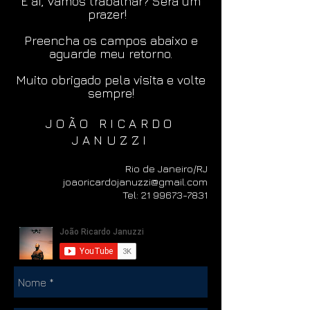
E aí, vamos trabalhar? Será um
prazer!
Preencha os campos abaixo e
aguarde meu retorno.
Muito obrigado pela visita e volte
sempre!
JOÃO RICARDO
JANUZZI
Rio de Janeiro/RJ
joaoricardojanuzzi@gmail.com
Tel: 21 99673-7831